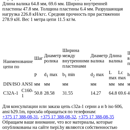
Длина валика 64.8 мм, 69.6 мм. Ширина внутренней
пластины 47.8 мм. Толщина пластины 6.4 мм. Разрушающая
нагрузка 226.8 кН/кгс. Средняя прочность при растяжении
278.9 кН. Вес 1 метра цепи 11.5 кг/м.
Ширина
Диаметр
между
Диаметр
Длина
Шаг
в
ролика
внутренними
валика
валика
Наименование
п
пластинами
цепи по
L
Lc
d
max
b
min
d
max
h
P
1
1
2
max
max
DIN/ISO
ANSI
мм
мм
мм
мм
мм
мм
C160-
C32A-1
50.8
28.58
31.55
14.27
64.8
69.6
4
1
Для консультации или заказа цепь c32a-1 серии а и b iso 606,
ansi b29.1m, просьба обращаться по телефонам:
+375 17 388-08-31
,
+375 17 388-08-32
,
+375 17 388-08-35
Обращаем ваше внимание, что все материалы, которые
опубликованы на сайте tsepi.by являются собственностью