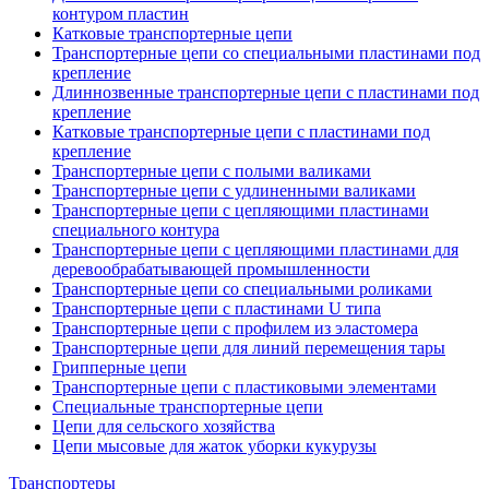
контуром пластин
Катковые транспортерные цепи
Транспортерные цепи со специальными пластинами под
крепление
Длиннозвенные транспортерные цепи с пластинами под
крепление
Катковые транспортерные цепи с пластинами под
крепление
Транспортерные цепи с полыми валиками
Транспортерные цепи с удлиненными валиками
Транспортерные цепи с цепляющими пластинами
специального контура
Транспортерные цепи с цепляющими пластинами для
деревообрабатывающей промышленности
Транспортерные цепи со специальными роликами
Транспортерные цепи с пластинами U типа
Транспортерные цепи с профилем из эластомера
Транспортерные цепи для линий перемещения тары
Грипперные цепи
Транспортерные цепи с пластиковыми элементами
Специальные транспортерные цепи
Цепи для сельского хозяйства
Цепи мысовые для жаток уборки кукурузы
Транспортеры