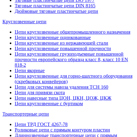
Тяговые пластинчатые цепи ISO 1977
Тяговые пластинчатые цепи DIN 8165
Дюймовые тяговые пластинчатые цепи
Круглозвенные цепи
Цепи круглозвенные общепромышленного назначения
Цепи круглозвенные оцинкованные
Цепи круглозвенные из нержавеющей стали
Цепи круглозвенные повышенной прочности
Цепи круглозвенные грузоподъемные повышенной
прочности европейского образца класс 8, класс 10 EN
818-2
Цепи якорные
Цепи круглозвенные для горно-шахтного оборудования
(скребковых конвейеров)
Цепи для системы навоза удаления ТСН 160
Цепи для привязи скота
Цепи навесные типа ЦОН, ЦКН, ЦОЖ, ЦКЖ
Цепи круглозвенные с буртиком
Транспортерные цепи
Цепи ТРД ГОСТ 4267-78
Роликовые цепи с прямым контуром пластин
Длиннозвенные транспортерные цепи с прямым