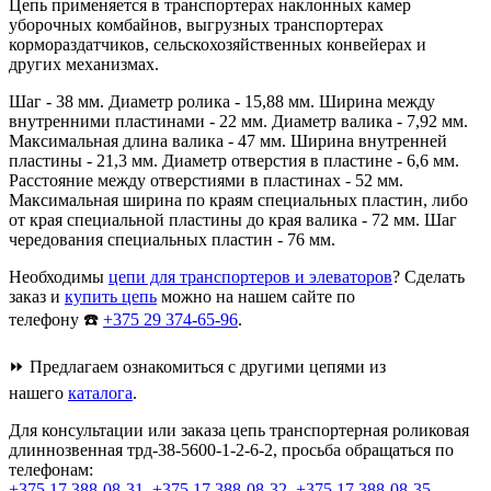
Цепь применяется в транспортерах наклонных камер
уборочных комбайнов, выгрузных транспортерах
кормораздатчиков, сельскохозяйственных конвейерах и
других механизмах.
Шаг - 38 мм. Диаметр ролика - 15,88 мм. Ширина между
внутренними пластинами - 22 мм. Диаметр валика - 7,92 мм.
Максимальная длина валика - 47 мм. Ширина внутренней
пластины - 21,3 мм. Диаметр отверстия в пластине - 6,6 мм.
Расстояние между отверстиями в пластинах - 52 мм.
Максимальная ширина по краям специальных пластин, либо
от края специальной пластины до края валика - 72 мм. Шаг
чередования специальных пластин - 76 мм.
Необходимы
цепи для транспортеров и элеваторов
? Сделать
заказ и
купить цепь
можно на нашем сайте по
телефону ☎️
+375 29 374-65-96
.
⏩ Предлагаем ознакомиться с другими цепями из
нашего
каталога
.
Для консультации или заказа цепь транспортерная роликовая
длиннозвенная трд-38-5600-1-2-6-2, просьба обращаться по
телефонам:
+375 17 388-08-31
,
+375 17 388-08-32
,
+375 17 388-08-35