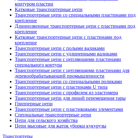
контуром пластин
Катковые транспортерные цепи
Транспортерные цепи со специальными пластинами под
крепление
Длиннозвенные транспортерные цепи с пластинами под
крепление
Катковые транспортерные цепи с пластинами под
крепление
Транспортерные цепи с полыми валиками
Транспортерные цепи с удлиненными валиками
Транспортерные цепи с цепляющими пластинами
специального контура
Транспортерные цепи с цепляющими пластинами для
деревообрабатывающей промышленности
Транспортерные цепи со специальными роликами
Транспортерные цепи с пластинами U типа
Транспортерные цепи с профилем из эластомера
Транспортерные цепи для линий перемещения тары
Грипперные цепи
Транспортерные цепи с пластиковыми элементами
Специальные транспортерные цепи
Цепи для сельского хозяйства
Цепи мысовые для жаток уборки кукурузы
Транспортеры