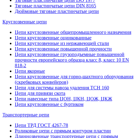
Тяговые пластинчатые цепи ISO 1977
Тяговые пластинчатые цепи DIN 8165
Дюймовые тяговые пластинчатые цепи
Круглозвенные цепи
Цепи круглозвенные общепромышленного назначения
Цепи круглозвенные оцинкованные
Цепи круглозвенные из нержавеющей стали
Цепи круглозвенные повышенной прочности
Цепи круглозвенные грузоподъемные повышенной
прочности европейского образца класс 8, класс 10 EN
818-2
Цепи якорные
Цепи круглозвенные для горно-шахтного оборудования
(скребковых конвейеров)
Цепи для системы навоза удаления ТСН 160
Цепи для привязи скота
Цепи навесные типа ЦОН, ЦКН, ЦОЖ, ЦКЖ
Цепи круглозвенные с буртиком
Транспортерные цепи
Цепи ТРД ГОСТ 4267-78
Роликовые цепи с прямым контуром пластин
Длиннозвенные транспортерные цепи с прямым