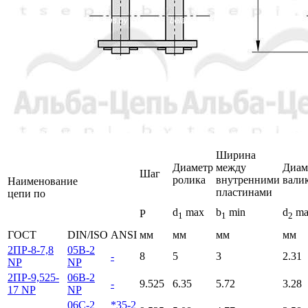
Ширина
Диаметр
между
Диам
Шаг
ролика
внутренними
вали
Наименование
пластинами
цепи по
d
max
b
min
d
ma
P
1
1
2
ГОСТ
DIN/ISO
ANSI
мм
мм
мм
мм
2ПР-8-7,8
05B-2
-
8
5
3
2.31
NP
NP
2ПР-9,525-
06B-2
-
9.525
6.35
5.72
3.28
17 NP
NP
06C-2
*35-2