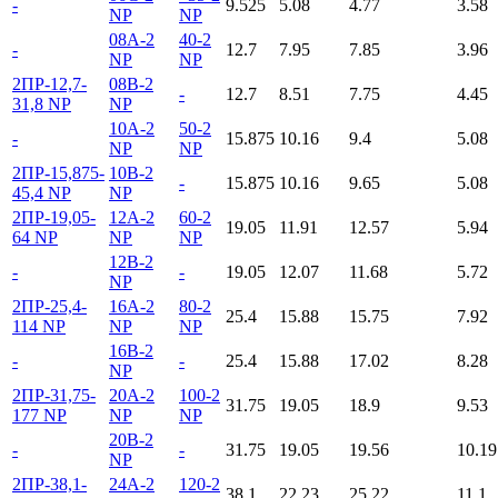
-
9.525
5.08
4.77
3.58
NP
NP
08A-2
40-2
-
12.7
7.95
7.85
3.96
NP
NP
2ПР-12,7-
08B-2
-
12.7
8.51
7.75
4.45
31,8 NP
NP
10A-2
50-2
-
15.875
10.16
9.4
5.08
NP
NP
2ПР-15,875-
10B-2
-
15.875
10.16
9.65
5.08
45,4 NP
NP
2ПР-19,05-
12A-2
60-2
19.05
11.91
12.57
5.94
64 NP
NP
NP
12B-2
-
-
19.05
12.07
11.68
5.72
NP
2ПР-25,4-
16A-2
80-2
25.4
15.88
15.75
7.92
114 NP
NP
NP
16B-2
-
-
25.4
15.88
17.02
8.28
NP
2ПР-31,75-
20A-2
100-2
31.75
19.05
18.9
9.53
177 NP
NP
NP
20B-2
-
-
31.75
19.05
19.56
10.19
NP
2ПР-38,1-
24A-2
120-2
38.1
22.23
25.22
11.1