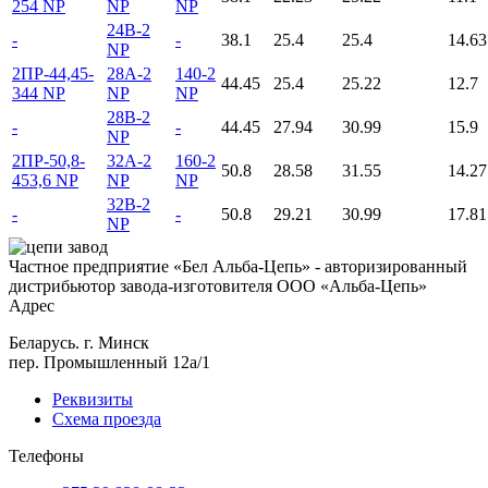
254 NP
NP
NP
24B-2
-
-
38.1
25.4
25.4
14.63
NP
2ПР-44,45-
28A-2
140-2
44.45
25.4
25.22
12.7
344 NP
NP
NP
28B-2
-
-
44.45
27.94
30.99
15.9
NP
2ПР-50,8-
32A-2
160-2
50.8
28.58
31.55
14.27
453,6 NP
NP
NP
32B-2
-
-
50.8
29.21
30.99
17.81
NP
Частное предприятие «Бел Альба-Цепь» - авторизированный
дистрибьютор завода-изготовителя ООО «Альба-Цепь»
Адрес
Беларусь. г. Минск
пер. Промышленный 12а/1
Реквизиты
Схема проезда
Телефоны