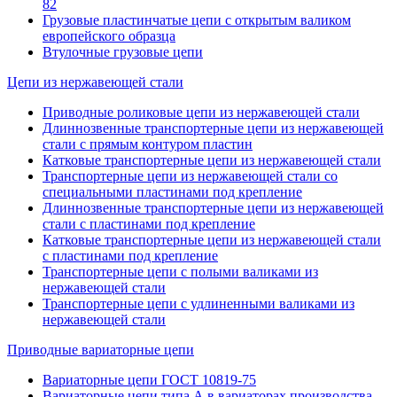
82
Грузовые пластинчатые цепи с открытым валиком
европейского образца
Втулочные грузовые цепи
Цепи из нержавеющей стали
Приводные роликовые цепи из нержавеющей стали
Длиннозвенные транспортерные цепи из нержавеющей
стали с прямым контуром плаcтин
Катковые транспортерные цепи из нержавеющей стали
Транспортерные цепи из нержавеющей стали со
специальными пластинами под крепление
Длиннозвенные транспортерные цепи из нержавеющей
стали с пластинами под крепление
Катковые транспортерные цепи из нержавеющей стали
с пластинами под крепление
Транспортерные цепи с полыми валиками из
нержавеющей стали
Транспортерные цепи с удлиненными валиками из
нержавеющей стали
Приводные вариаторные цепи
Вариаторные цепи ГОСТ 10819-75
Вариаторные цепи типа А в вариаторах производства