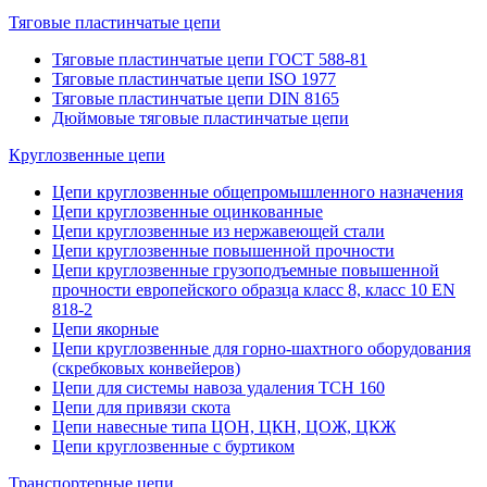
Тяговые пластинчатые цепи
Тяговые пластинчатые цепи ГОСТ 588-81
Тяговые пластинчатые цепи ISO 1977
Тяговые пластинчатые цепи DIN 8165
Дюймовые тяговые пластинчатые цепи
Круглозвенные цепи
Цепи круглозвенные общепромышленного назначения
Цепи круглозвенные оцинкованные
Цепи круглозвенные из нержавеющей стали
Цепи круглозвенные повышенной прочности
Цепи круглозвенные грузоподъемные повышенной
прочности европейского образца класс 8, класс 10 EN
818-2
Цепи якорные
Цепи круглозвенные для горно-шахтного оборудования
(скребковых конвейеров)
Цепи для системы навоза удаления ТСН 160
Цепи для привязи скота
Цепи навесные типа ЦОН, ЦКН, ЦОЖ, ЦКЖ
Цепи круглозвенные с буртиком
Транспортерные цепи