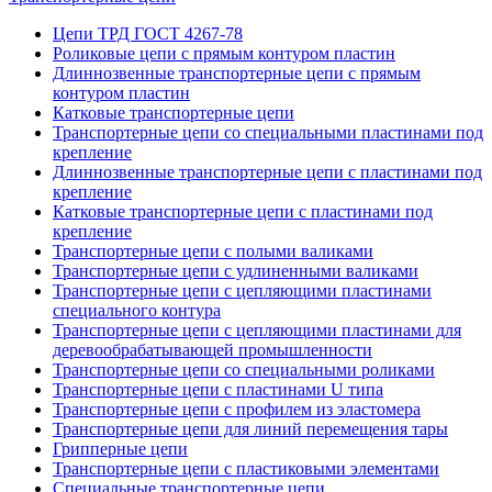
Цепи ТРД ГОСТ 4267-78
Роликовые цепи с прямым контуром пластин
Длиннозвенные транспортерные цепи с прямым
контуром пластин
Катковые транспортерные цепи
Транспортерные цепи со специальными пластинами под
крепление
Длиннозвенные транспортерные цепи с пластинами под
крепление
Катковые транспортерные цепи с пластинами под
крепление
Транспортерные цепи с полыми валиками
Транспортерные цепи с удлиненными валиками
Транспортерные цепи с цепляющими пластинами
специального контура
Транспортерные цепи с цепляющими пластинами для
деревообрабатывающей промышленности
Транспортерные цепи со специальными роликами
Транспортерные цепи с пластинами U типа
Транспортерные цепи с профилем из эластомера
Транспортерные цепи для линий перемещения тары
Грипперные цепи
Транспортерные цепи с пластиковыми элементами
Специальные транспортерные цепи