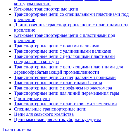
контуром пластин
Катковые транспортерные цепи
Транспортерные цепи со специальными пластинами под
крепление
Длиннозвенные транспортерные цепи с пластинами под
крепление
Катковые транспортерные цепи с пластинами под
крепление
Транспортерные цепи с полыми валиками
Транспортерные цепи с удлиненными валиками
Транспортерные цепи с цепляющими пластинами
специального контура
Транспортерные цепи с цепляющими пластинами для
деревообрабатывающей промышленности
Транспортерные цепи со специальными роликами
Транспортерные цепи с пластинами U типа
Транспортерные цепи с профилем из эластомера
Транспортерные цепи для линий перемещения тары
Грипперные цепи
Транспортерные цепи с пластиковыми элементами
Специальные транспортерные цепи
Цепи для сельского хозяйства
Цепи мысовые для жаток уборки кукурузы
Транспортеры