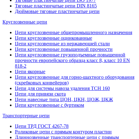
Тяговые пластинчатые цепи ISO 1977
Тяговые пластинчатые цепи DIN 8165
Дюймовые тяговые пластинчатые цепи
Круглозвенные цепи
Цепи круглозвенные общепромышленного назначения
Цепи круглозвенные оцинкованные
Цепи круглозвенные из нержавеющей стали
Цепи круглозвенные повышенной прочности
Цепи круглозвенные грузоподъемные повышенной
прочности европейского образца класс 8, класс 10 EN
818-2
Цепи якорные
Цепи круглозвенные для горно-шахтного оборудования
(скребковых конвейеров)
Цепи для системы навоза удаления ТСН 160
Цепи для привязи скота
Цепи навесные типа ЦОН, ЦКН, ЦОЖ, ЦКЖ
Цепи круглозвенные с буртиком
Транспортерные цепи
Цепи ТРД ГОСТ 4267-78
Роликовые цепи с прямым контуром пластин
Длиннозвенные транспортерные цепи с прямым