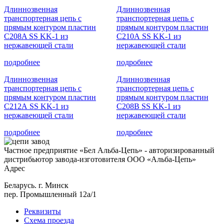
Длиннозвенная
Длиннозвенная
транспортерная цепь c
транспортерная цепь c
прямым контуром пластин
прямым контуром пластин
С208A SS KK-1 из
С210А SS KK-1 из
нержавеющей стали
нержавеющей стали
подробнее
подробнее
Длиннозвенная
Длиннозвенная
транспортерная цепь c
транспортерная цепь c
прямым контуром пластин
прямым контуром пластин
С212А SS KK-1 из
C208B SS KK-1 из
нержавеющей стали
нержавеющей стали
подробнее
подробнее
Частное предприятие «Бел Альба-Цепь» - авторизированный
дистрибьютор завода-изготовителя ООО «Альба-Цепь»
Адрес
Беларусь. г. Минск
пер. Промышленный 12а/1
Реквизиты
Схема проезда