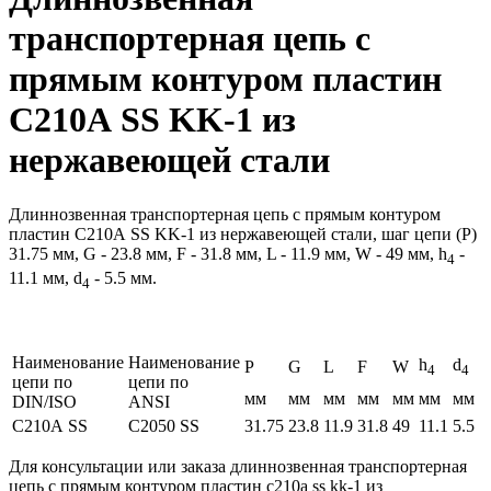
транспортерная цепь c
прямым контуром пластин
С210А SS KK-1 из
нержавеющей стали
Длиннозвенная транспортерная цепь c прямым контуром
пластин С210А SS KK-1 из нержавеющей стали, шаг цепи (P)
31.75 мм, G - 23.8 мм, F - 31.8 мм, L - 11.9 мм, W - 49 мм, h
-
4
11.1 мм, d
- 5.5 мм.
4
Наименование
Наименование
h
d
P
G
L
F
W
4
4
цепи по
цепи по
мм
мм
мм
мм
мм
мм
мм
DIN/ISO
ANSI
С210А SS
С2050 SS
31.75
23.8
11.9
31.8
49
11.1
5.5
Для консультации или заказа длиннозвенная транспортерная
цепь c прямым контуром пластин с210а ss kk-1 из