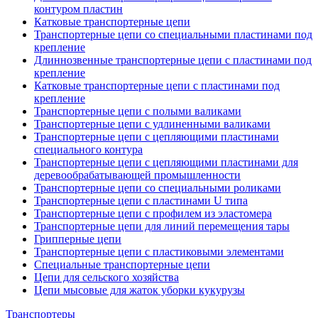
контуром пластин
Катковые транспортерные цепи
Транспортерные цепи со специальными пластинами под
крепление
Длиннозвенные транспортерные цепи с пластинами под
крепление
Катковые транспортерные цепи с пластинами под
крепление
Транспортерные цепи с полыми валиками
Транспортерные цепи с удлиненными валиками
Транспортерные цепи с цепляющими пластинами
специального контура
Транспортерные цепи с цепляющими пластинами для
деревообрабатывающей промышленности
Транспортерные цепи со специальными роликами
Транспортерные цепи с пластинами U типа
Транспортерные цепи с профилем из эластомера
Транспортерные цепи для линий перемещения тары
Грипперные цепи
Транспортерные цепи с пластиковыми элементами
Специальные транспортерные цепи
Цепи для сельского хозяйства
Цепи мысовые для жаток уборки кукурузы
Транспортеры