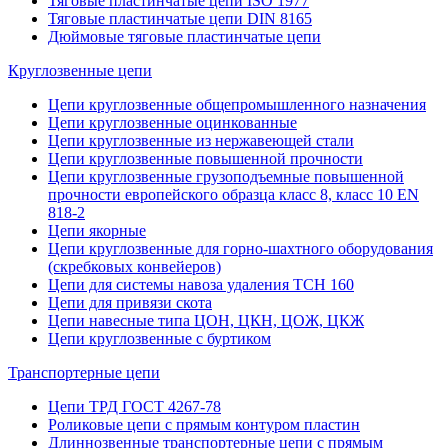
Тяговые пластинчатые цепи ISO 1977
Тяговые пластинчатые цепи DIN 8165
Дюймовые тяговые пластинчатые цепи
Круглозвенные цепи
Цепи круглозвенные общепромышленного назначения
Цепи круглозвенные оцинкованные
Цепи круглозвенные из нержавеющей стали
Цепи круглозвенные повышенной прочности
Цепи круглозвенные грузоподъемные повышенной
прочности европейского образца класс 8, класс 10 EN
818-2
Цепи якорные
Цепи круглозвенные для горно-шахтного оборудования
(скребковых конвейеров)
Цепи для системы навоза удаления ТСН 160
Цепи для привязи скота
Цепи навесные типа ЦОН, ЦКН, ЦОЖ, ЦКЖ
Цепи круглозвенные с буртиком
Транспортерные цепи
Цепи ТРД ГОСТ 4267-78
Роликовые цепи с прямым контуром пластин
Длиннозвенные транспортерные цепи с прямым